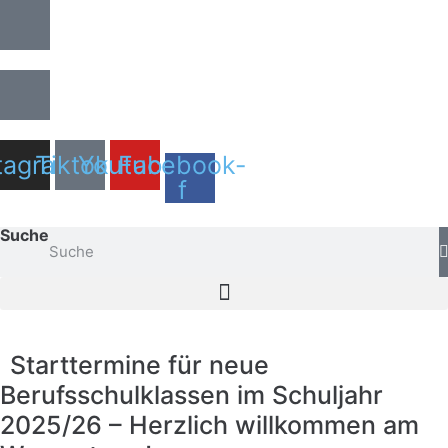
Zum
Inhalt
springen
tagram
Tiktok
Youtube
Facebook-
f
Suche
Starttermine für neue
Berufsschulklassen im Schuljahr
2025/26 – Herzlich willkommen am