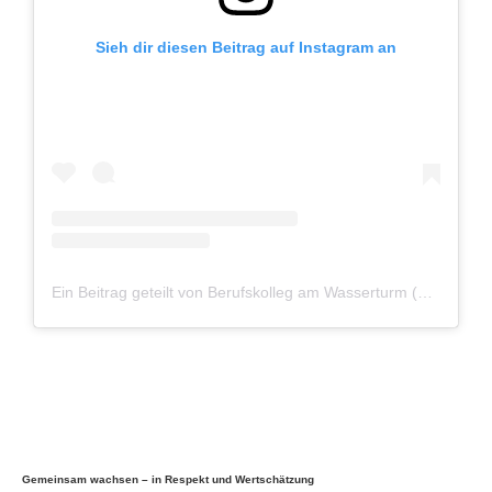
Sieh dir diesen Beitrag auf Instagram an
Ein Beitrag geteilt von Berufskolleg am Wasserturm (@bkaw_bocholt)
Gemeinsam wachsen – in Respekt und Wertschätzung