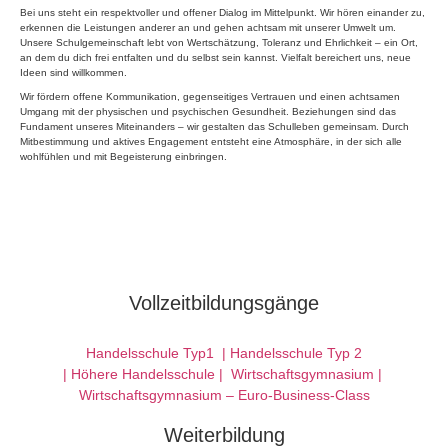
Bei uns steht ein respektvoller und offener Dialog im Mittelpunkt. Wir hören einander zu,
erkennen die Leistungen anderer an und gehen achtsam mit unserer Umwelt um.
Unsere Schulgemeinschaft lebt von Wertschätzung, Toleranz und Ehrlichkeit – ein Ort,
an dem du dich frei entfalten und du selbst sein kannst. Vielfalt bereichert uns, neue
Ideen sind willkommen.
Wir fördern offene Kommunikation, gegenseitiges Vertrauen und einen achtsamen
Umgang mit der physischen und psychischen Gesundheit. Beziehungen sind das
Fundament unseres Miteinanders – wir gestalten das Schulleben gemeinsam. Durch
Mitbestimmung und aktives Engagement entsteht eine Atmosphäre, in der sich alle
wohlfühlen und mit Begeisterung einbringen.
Vollzeitbildungsgänge
Handelsschule Typ1
|
Handelsschule Typ 2
|
Höhere Handelsschule |
Wirtschaftsgymnasium |
Wirtschaftsgymnasium – Euro-Business-Class
Weiterbildung