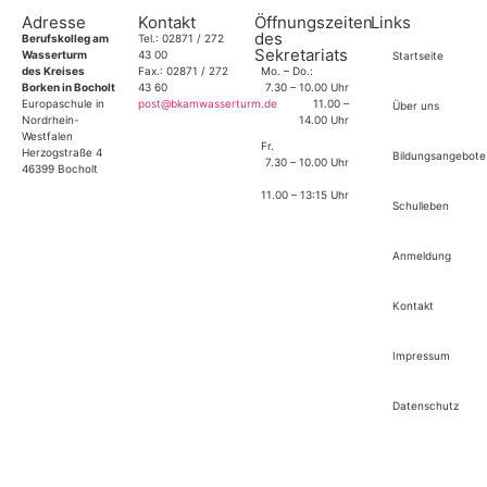
Adresse
Kontakt
Öffnungszeiten
Links
des
Berufskolleg am
Tel.: 02871 / 272
Sekretariats
Wasserturm
43 00
Startseite
des Kreises
Fax.: 02871 / 272
Mo. – Do.:
Borken in Bocholt
43 60
7.30 – 10.00 Uhr
Europaschule in
post@bkamwasserturm.de
11.00 –
Über uns
Nordrhein-
14.00 Uhr
Westfalen
Fr.
Herzogstraße 4
Bildungsangebote
7.30 – 10.00 Uhr
46399 Bocholt
11.00 – 13:15 Uhr
Schulleben
Anmeldung
Kontakt
Impressum
Datenschutz