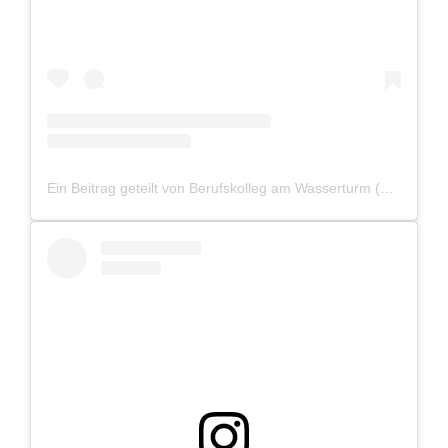
Ein Beitrag geteilt von Berufskolleg am Wasserturm (@bkaw_bocholt)