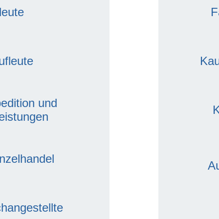
leute
F
ufleute
Kau
pedition und
K
leistungen
inzelhandel
A
hangestellte