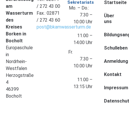
Sekretariats
Startseite
am
/ 272 43 00
Mo. – Do.:
Wasserturm
Fax.: 02871
7.30 –
Über
des
/ 272 43 60
uns
10.00 Uhr
Kreises
post@bkamwasserturm.de
Borken in
Bildungsan
11.00 –
Bocholt
14.00 Uhr
Europaschule
Schulleben
Fr.
in
7.30 –
Anmeldung
Nordrhein-
10.00 Uhr
Westfalen
Kontakt
Herzogstraße
11.00 –
4
13:15 Uhr
Impressum
46399
Bocholt
Datenschu