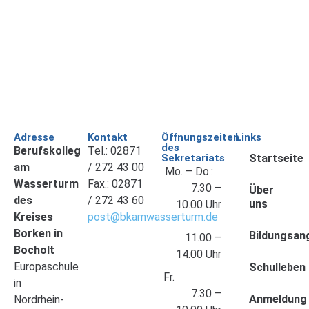
Adresse
Kontakt
Öffnungszeiten
Links
des
Berufskolleg
Tel.: 02871
Sekretariats
Startseite
am
/ 272 43 00
Mo. – Do.:
Wasserturm
Fax.: 02871
7.30 –
Über
des
/ 272 43 60
uns
10.00 Uhr
Kreises
post@bkamwasserturm.de
Borken in
Bildungsan
11.00 –
Bocholt
14.00 Uhr
Europaschule
Schulleben
Fr.
in
7.30 –
Anmeldung
Nordrhein-